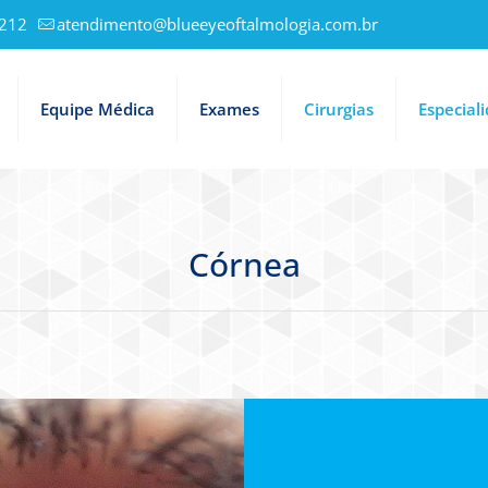
1212
atendimento@blueeyeoftalmologia.com.br
Equipe Médica
Exames
Cirurgias
Especial
Córnea