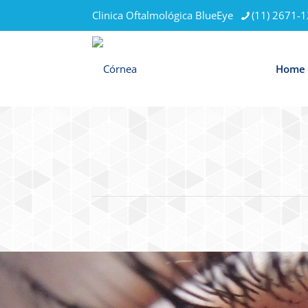
Clinica Oftalmológica BlueEye
(11) 2671-
Home