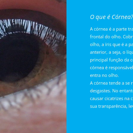
O que é Córnea
A córnea é a parte t
frontal do olho. Cobr
olho, a íris que é a 
anterior, a seja, o l
principal função da c
córnea é responsável
entra no olho.
A córnea tende a se
desgastes. No entan
causar cicatrizes na
sua transparência, le