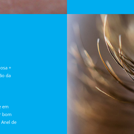
nosa +
ão da
te em
er bom
 Anel de