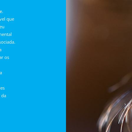
e.
vel que
eu
mental
sociada.
a
ar os
 a
res
o da