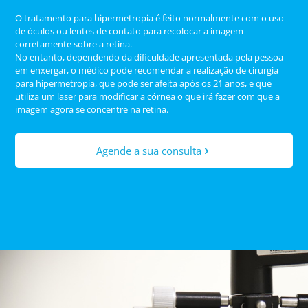
O tratamento para hipermetropia é feito normalmente com o uso
de óculos ou lentes de contato para recolocar a imagem
corretamente sobre a retina.
No entanto, dependendo da dificuldade apresentada pela pessoa
em enxergar, o médico pode recomendar a realização de cirurgia
para hipermetropia, que pode ser afeita após os 21 anos, e que
utiliza um laser para modificar a córnea o que irá fazer com que a
imagem agora se concentre na retina.
Agende a sua consulta